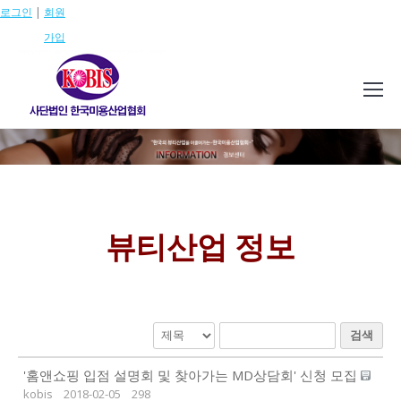
로그인
|
회원
가입
뷰티산업 정보
검색
'홈앤쇼핑 입점 설명회 및 찾아가는 MD상담회' 신청 모집
kobis
2018-02-05
298