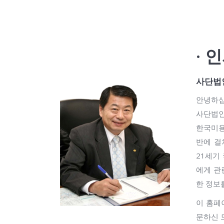
· 
사단법
안녕하십
사단법인
한국미용
반에 걸
21세기
에게 관
한 정보
이 홈페
문하신 