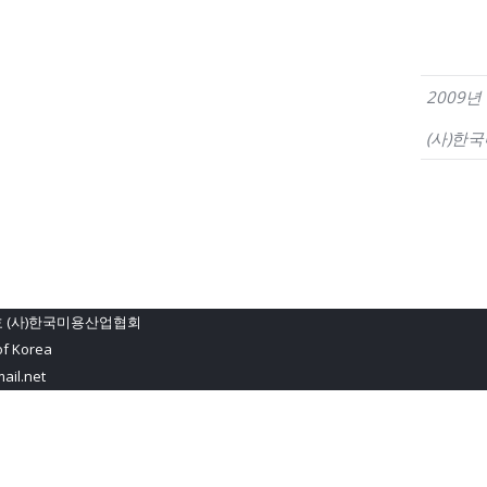
2009년
(사)한
호 (사)한국미용산업협회
of Korea
ail.net